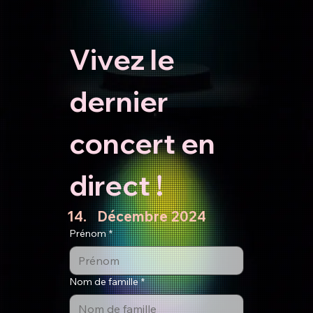
Vivez le 
dernier 
concert en 
direct !
Décembre 2024
Prénom
*
Nom de famille
*