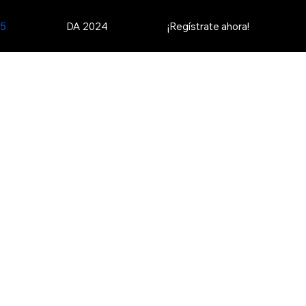
25
DA 2024
¡Regístrate ahora!